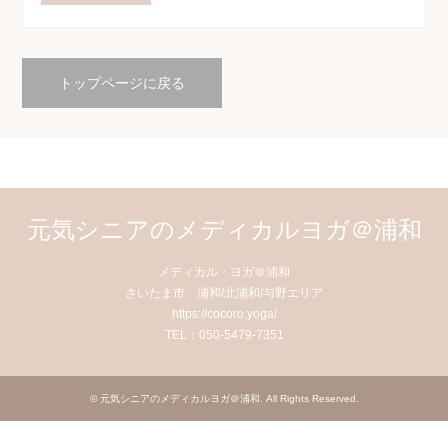
トップページに戻る
元気シニアのメディカルヨガ＠浦和
メディカル・ヨガ＠浦和
さいたま市 浦和/北浦和/与野エリア
https://cocoro.yoga/
TEL：050-5479-7351
©
元気シニアのメディカルヨガ＠浦和
. All Rights Reserved.