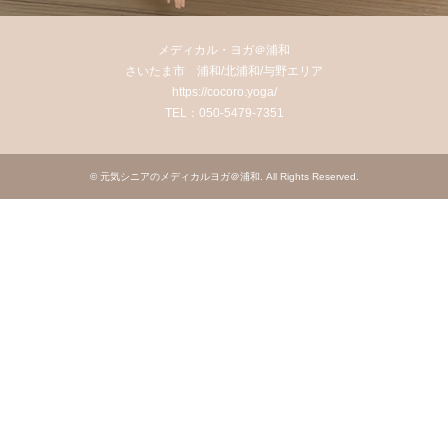
メディカル・ヨガ＠浦和
さいたま市 浦和/北浦和/与野エリア
https://cocoro.yoga/
TEL：050-5479-7351
©
元気シニアのメディカルヨガ＠浦和
. All Rights Reserved.