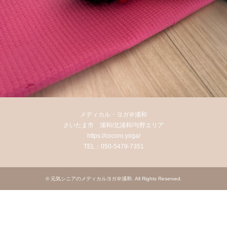
メディカル・ヨガ＠浦和
さいたま市 浦和/北浦和/与野エリア
https://cocoro.yoga/
TEL：050-5479-7351
©
元気シニアのメディカルヨガ＠浦和
. All Rights Reserved.